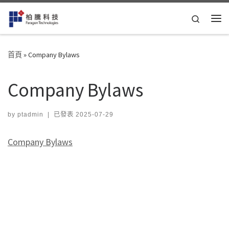
Skip to content
Search
Me
首頁
»
Company Bylaws
Company Bylaws
by
ptadmin
|
已發表
2025-07-29
Company Bylaws